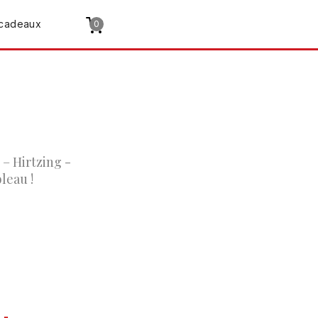
cadeaux
0
 – Hirtzing -
leau !